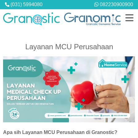
(031) 5994080
082230900900
Layanan MCU Perusahaan
PROFIL
Granostic Diagnostic Center
Granostic Medical Center
Hubungi Kami
LAYANAN
Pemeriksaan Laboratorium
MCU Perusahaan
Konsultasi & Telekonsultasi
Apa sih Layanan MCU Perusahaan di Granostic?
Home Service