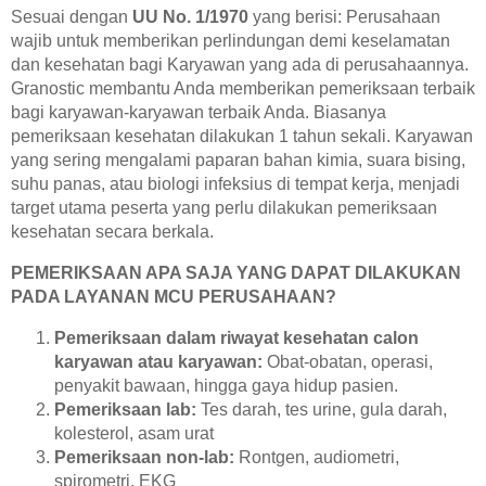
CARI DOKTER
Sesuai dengan
UU No. 1/1970
yang berisi: Perusahaan
wajib untuk memberikan perlindungan demi keselamatan
REGISTRASI ONLINE
dan kesehatan bagi Karyawan yang ada di perusahaannya.
Granostic membantu Anda memberikan pemeriksaan terbaik
bagi karyawan-karyawan terbaik Anda. Biasanya
pemeriksaan kesehatan dilakukan 1 tahun sekali. Karyawan
yang sering mengalami paparan bahan kimia, suara bising,
suhu panas, atau biologi infeksius di tempat kerja, menjadi
target utama peserta yang perlu dilakukan pemeriksaan
kesehatan secara berkala.
PEMERIKSAAN APA SAJA YANG DAPAT DILAKUKAN
PADA LAYANAN MCU PERUSAHAAN?
Pemeriksaan dalam riwayat kesehatan calon
karyawan atau karyawan:
Obat-obatan, operasi,
penyakit bawaan, hingga gaya hidup pasien.
Pemeriksaan lab:
Tes darah, tes urine, gula darah,
kolesterol, asam urat
Pemeriksaan non-lab:
Rontgen, audiometri,
spirometri, EKG