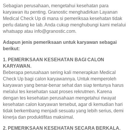
Sebagian perusahaan, mengetahui kesehatan para
Hasil Pemeriksaan
karyawan itu penting. Granostic menghadirkan Layanan
Medical Check Up di mana si pemeriksaa kesehatan tidak
Hasil MCU Perusahaan
perlu datang ke lab. Anda cukup menghubungi kami melalui
KABAR TERBARU
whatsapp atau info@granostic.com.
Semua Berita
Adapun jenis pemeriksaan untuk karyawan sebagai
Promo
berikut:
Kegiatan
1. PEMERIKSAAN KESEHATAN BAGI CALON
KARYAWAN.
Berita
Beberapa perusahaan sering kali menerapkan Medical
Edukasi
Check Up bagi calon karyawannya. Untuk memperoleh
karyawan yang benar-benar sehat dan siap tentunya harus
Penghargaan
melalui tes kesehatan saat proses rekrutmen. Karena
Webinar
dengan tes kesehatan perusahaan mengetahui riwayat
kesehatan calon karyawan tersebut, agar di kemudian hari
MITRA
tidak berkembang menjadi sesuatu yang lebih serius, demi
Perusahaan dan Asuransi
kinerja dan produktifitas maksimal.
Laboratorium dan Rumah Sakit
2. PEMERIKSAAN KESEHATAN SECARA BERKALA.