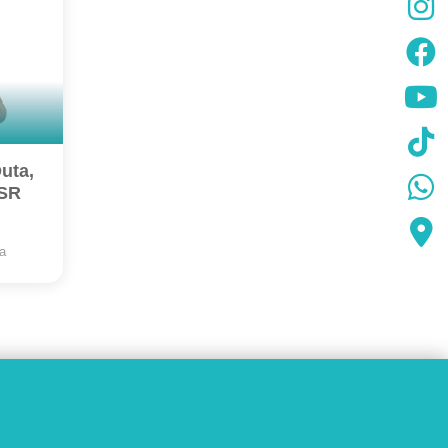
uta,
ISR
a