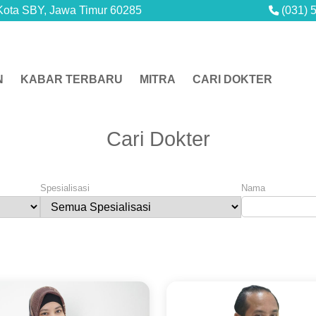
Kota SBY, Jawa Timur 60285
(031) 
N
KABAR TERBARU
MITRA
CARI DOKTER
Cari Dokter
Spesialisasi
Nama