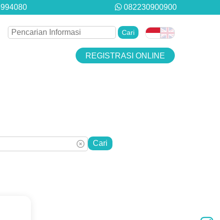
5994080
082230900900
REGISTRASI ONLINE