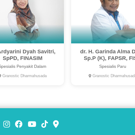
Ardyarini Dyah Savitri,
dr. H. Garinda Alma D
SpPD, FINASIM
Sp.P (K), FAPSR, F
Spesialis Penyakit Dalam
Spesialis Paru
Granostic Dharmahusada
Granostic Dharmahusad