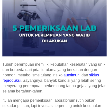
Hasil Pemeriksaan
Hasil MCU Perusahaan
KABAR TERBARU
Semua Berita
Promo
Kegiatan
Berita
Edukasi
Tubuh perempuan memiliki kebutuhan kesehatan yang unik
dan berbeda dari pria, terutama yang berkaitan dengan
Penghargaan
hormon, metabolisme tulang, risiko
autoimun
, dan
siklus
Webinar
reproduksi
. Sayangnya, banyak kondisi yang lebih sering
menyerang perempuan berkembang tanpa gejala yang jelas
MITRA
selama bertahun-tahun.
Perusahaan dan Asuransi
Itulah mengapa pemeriksaan laboratorium rutin bukan
Laboratorium dan Rumah Sakit
sekadar pilihan, tapi investasi terpenting untuk kesehatan