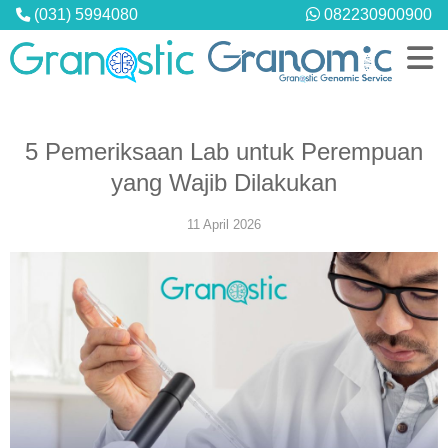
(031) 5994080
082230900900
5 Pemeriksaan Lab untuk Perempuan
yang Wajib Dilakukan
PROFIL
Granostic Diagnostic Center
11 April 2026
Granostic Medical Center
Hubungi Kami
LAYANAN
Pemeriksaan Laboratorium
MCU Perusahaan
Konsultasi & Telekonsultasi
Home Service