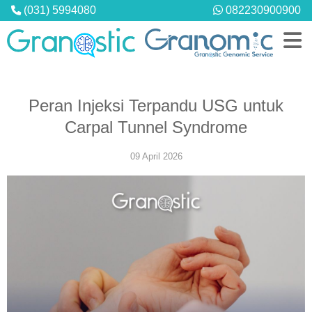
(031) 5994080
082230900900
Peran Injeksi Terpandu USG untuk
Carpal Tunnel Syndrome
PROFIL
Granostic Diagnostic Center
09 April 2026
Granostic Medical Center
Hubungi Kami
LAYANAN
Pemeriksaan Laboratorium
MCU Perusahaan
Konsultasi & Telekonsultasi
Home Service