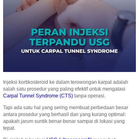
Hasil Pemeriksaan
Hasil MCU Perusahaan
KABAR TERBARU
Semua Berita
Promo
Kegiatan
Berita
Edukasi
Injeksi kortikosteroid ke dalam terowongan karpal adalah
salah satu prosedur yang paling efektif untuk mengatasi
Penghargaan
Carpal Tunnel Syndrome (CTS)
tanpa operasi.
Webinar
Tapi ada satu hal yang sering membuat perbedaan besar
MITRA
antara prosedur yang berhasil dan yang kurang optimal:
apakah jarum suntik benar-benar sampai di lokasi yang
Perusahaan dan Asuransi
tepat.
Laboratorium dan Rumah Sakit