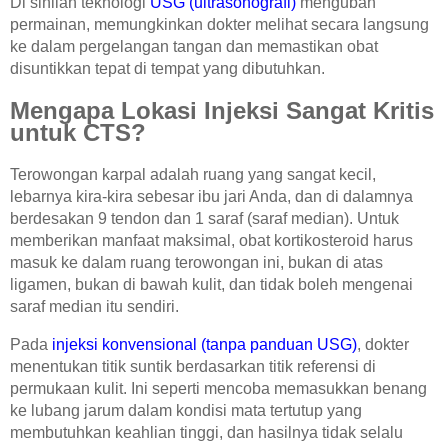
Di sinilah teknologi
USG (ultrasonografi)
mengubah
CARI DOKTER
permainan, memungkinkan dokter melihat secara langsung
REGISTRASI ONLINE
ke dalam pergelangan tangan dan memastikan obat
disuntikkan tepat di tempat yang dibutuhkan.
Mengapa Lokasi Injeksi Sangat Kritis
untuk CTS?
Terowongan karpal adalah ruang yang sangat kecil,
lebarnya kira-kira sebesar ibu jari Anda, dan di dalamnya
berdesakan 9 tendon dan 1 saraf (saraf median). Untuk
memberikan manfaat maksimal, obat kortikosteroid harus
masuk ke dalam ruang terowongan ini, bukan di atas
ligamen, bukan di bawah kulit, dan tidak boleh mengenai
saraf median itu sendiri.
Pada
injeksi konvensional (tanpa panduan USG)
, dokter
menentukan titik suntik berdasarkan titik referensi di
permukaan kulit. Ini seperti mencoba memasukkan benang
ke lubang jarum dalam kondisi mata tertutup yang
membutuhkan keahlian tinggi, dan hasilnya tidak selalu