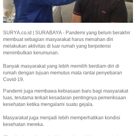
Hasil Pemeriksaan
Hasil MCU Perusahaan
KABAR TERBARU
SURYA.co.id | SURABAYA - Pandemi yang belum berakhir
membuat sebagian masyarakat harus menahan diri
Semua Berita
melakukan aktivitas di luar rumah yang berpotensi
Promo
menimbulkan kerumunan.
Kegiatan
Banyak masyarakat yang lebih memilih berdiam diri di
Berita
rumah dengan tujuan memutus mata rantai penyebaran
Covid-19.
Edukasi
Penghargaan
Pandemi juga membawa kebiasaan baru bagi masyarakat
luas, terutama terkait kesadaran pentingnya pemeriksaan
Webinar
kesehatan ketika mengalami suatu gejala.
MITRA
Masyarakat juga menjadi lebih memperhatikan kondisi
Perusahaan dan Asuransi
kesehatan mereka.
Laboratorium dan Rumah Sakit