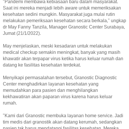
"Pandemi membawa kebiasaan baru dalam masyarakat.
CARI DOKTER
Saat ini mereka menjadi lebih aware untuk memeriksakan
REGISTRASI ONLINE
kesehatan sedini mungkin. Masyarakat juga mulai rutin
melakukan pemeriksaan kesehatan secara berkala," ungkap
dr May Fanny Tanzila, Manager Granostic Center Surabaya,
Jumat (21/1/2022).
May menjelaskan, meski kesadaran untuk melakukan
medical checkup semakin meningkat, banyak yang masih
khawatir akan terpapar virus ketika harus keluar rumah dan
datang ke fasilitas kesehatan terdekat.
Menyikapi permasalahan tersebut, Granostic Diagnostic
Center menghadirkan layanan kesehatan yang
memudahkan para pasien dan menghilangkan
kekhawatiran akan paparan virus karena harus keluar
rumah.
"Kami dari Granostic membuka layanan home service. Jadi
tim medis dari granostik akan datang kerumah, sedangkan
pasien tak harus mendatangi fasilitas kesehatan. Mereka