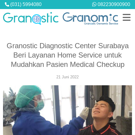
(031) 5994080
082230900900
Granostic Diagnostic Center Surabaya
Beri Layanan Home Service untuk
PROFIL
Mudahkan Pasien Medical Checkup
Granostic Diagnostic Center
Granostic Medical Center
21 Juni 2022
Hubungi Kami
LAYANAN
Pemeriksaan Laboratorium
MCU Perusahaan
Konsultasi & Telekonsultasi
Home Service